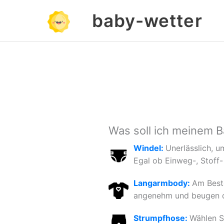
Zum
baby-wetter
Inhalt
springen
Was soll ich meinem B
Windel:
Unerlässlich, u
Egal ob Einweg-, Stoff-
Langarmbody:
Am Beste
angenehm und beugen du
Strumpfhose:
Wählen S