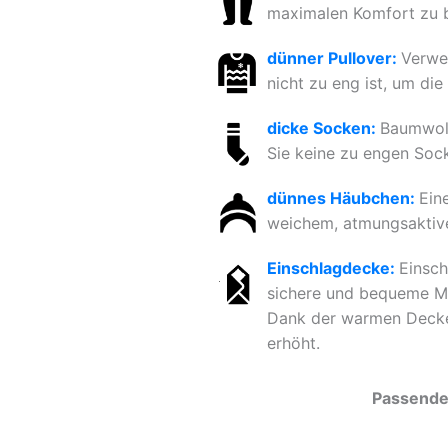
maximalen Komfort zu b
dünner Pullover:
Verwen
nicht zu eng ist, um di
dicke Socken:
Baumwoll
Sie keine zu engen Sock
dünnes Häubchen:
Ein
weichem, atmungsaktivem
Einschlagdecke:
Einsch
sichere und bequeme Mö
Dank der warmen Decke k
erhöht.
Passende 