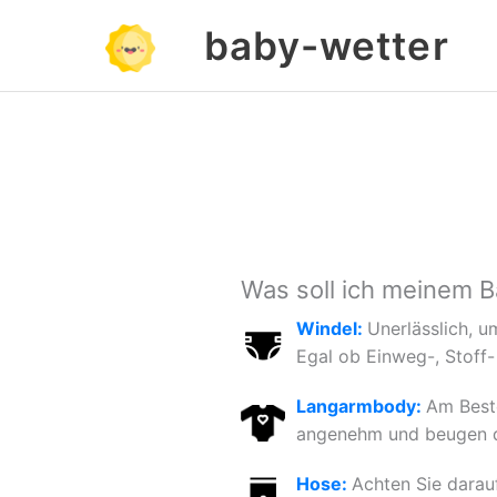
Zum
baby-wetter
Inhalt
springen
Was soll ich meinem 
Windel:
Unerlässlich, u
Egal ob Einweg-, Stoff-
Langarmbody:
Am Beste
angenehm und beugen du
Hose:
Achten Sie darau