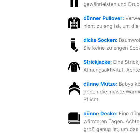
gewährleisten und Druck
dünner Pullover:
Verwen
nicht zu eng ist, um di
dicke Socken:
Baumwoll
Sie keine zu engen Sock
Strickjacke:
Eine Stric
Atmungsaktivität. Achten
dünne Mütze:
Babys kö
geben die meiste Wärme
Pflicht.
dünne Decke:
Eine dün
wärmeren Tagen. Achten 
groß genug ist, um das