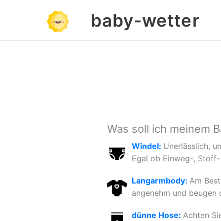
Zum
baby-wetter
Inhalt
springen
Was soll ich meinem 
Windel:
Unerlässlich, u
Egal ob Einweg-, Stoff-
Langarmbody:
Am Beste
angenehm und beugen du
dünne Hose:
Achten Si