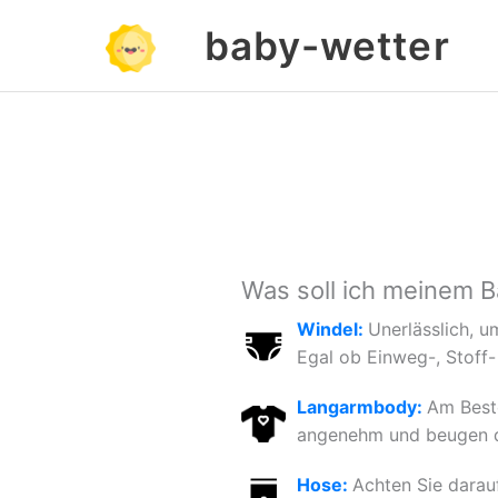
Zum
baby-wetter
Inhalt
springen
Was soll ich meinem B
Windel:
Unerlässlich, u
Egal ob Einweg-, Stoff-
Langarmbody:
Am Beste
angenehm und beugen du
Hose:
Achten Sie darau